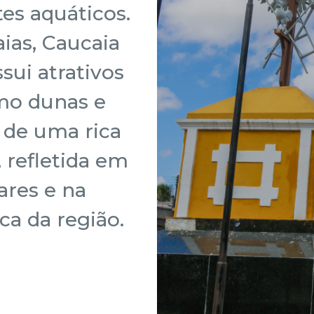
es aquáticos.
ias, Caucaia
ui atrativos
omo dunas e
 de uma rica
, refletida em
ares e na
ica da região.