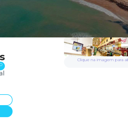
s
Clique na imagem para ab
o
al