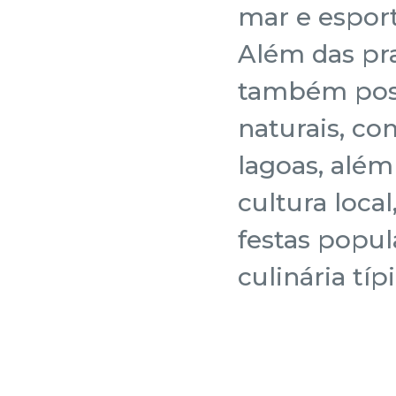
mar e esport
Além das pra
também poss
naturais, c
lagoas, além
cultura local
festas popul
culinária típ