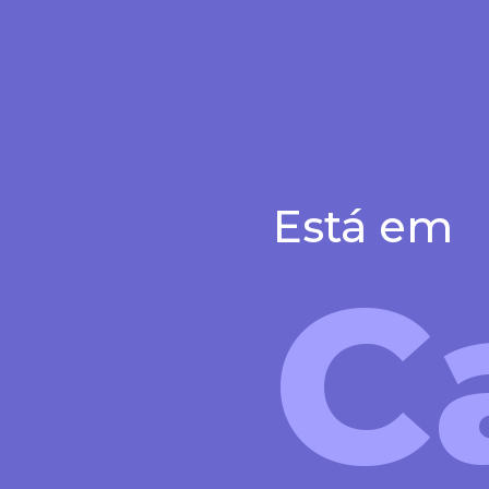
Está em
C