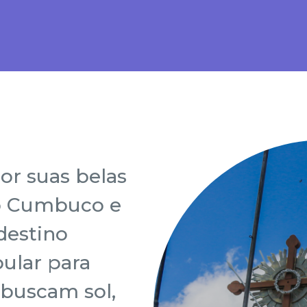
or suas belas
o Cumbuco e
 destino
pular para
 buscam sol,