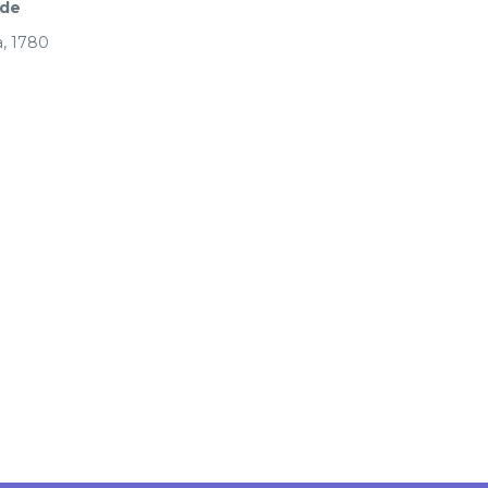
ade
, 1780