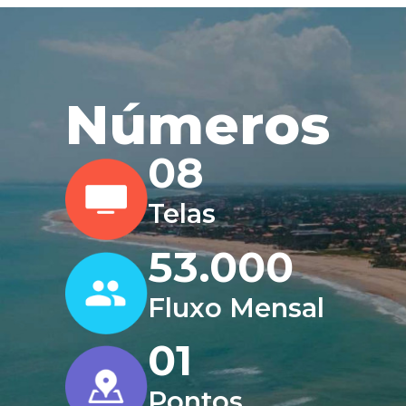
Números
0
8
Telas
53.000
Fluxo Mensal
0
1
Pontos