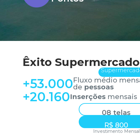
Êxito Supermercado
Supermercad
+
53.000
Fluxo médio mens
de
pessoas
+
20.160
Inserções
mensais
08 telas
R$ 800
Investimento Mensal