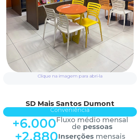
Clique na imagem para abri-la
SD Mais Santos Dumont
Conveniência
+
6.000
Fluxo médio mensal
de
pessoas
+
2.880
Inserções
mensais