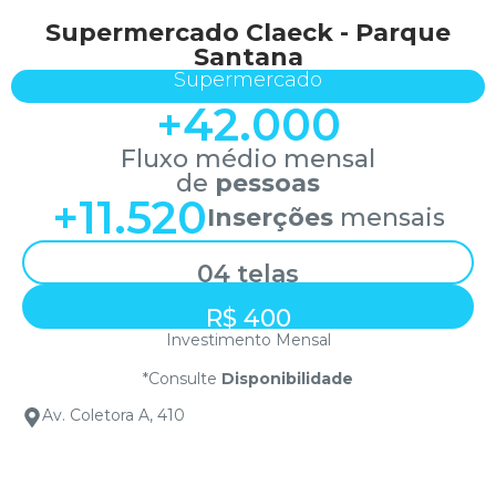
Supermercado Claeck - Parque
Santana
Supermercado
+
42.000
Fluxo médio mensal
de
pessoas
+
11.520
Inserções
mensais
04 telas
R$ 400
Investimento Mensal
*Consulte
Disponibilidade
Av. Coletora A, 410