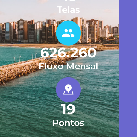
Telas
626.260
Fluxo Mensal
19
Pontos