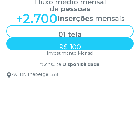
Fluxo médio mensal
de
pessoas
+
2.700
Inserções
mensais
01 tela
R$ 100
Investimento Mensal
*Consulte
Disponibilidade
Av. Dr. Theberge, 538