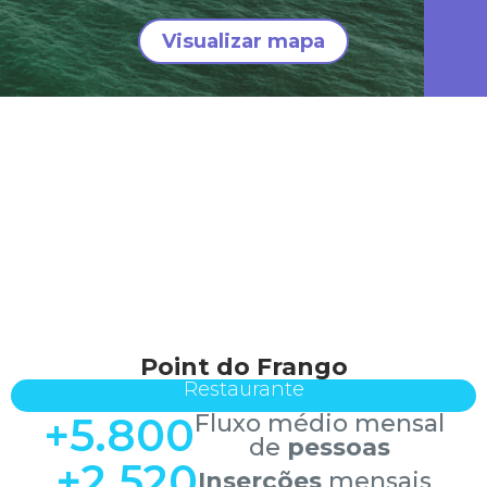
Visualizar mapa
Point do Frango
Restaurante
+
5.800
Fluxo médio mensal
de
pessoas
+
2.520
Inserções
mensais