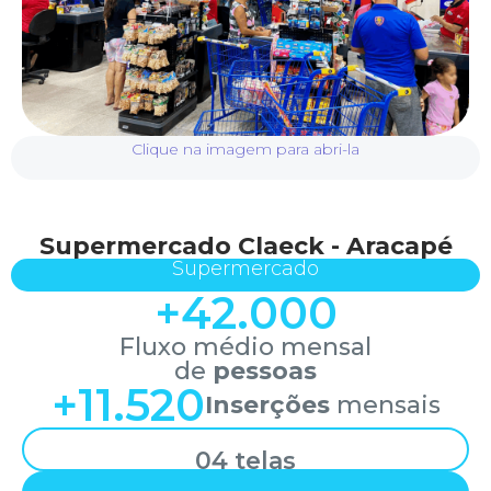
Clique na imagem para abri-la
Supermercado Claeck - Aracapé
Supermercado
+
42.000
Fluxo médio mensal
de
pessoas
+
11.520
Inserções
mensais
04 telas