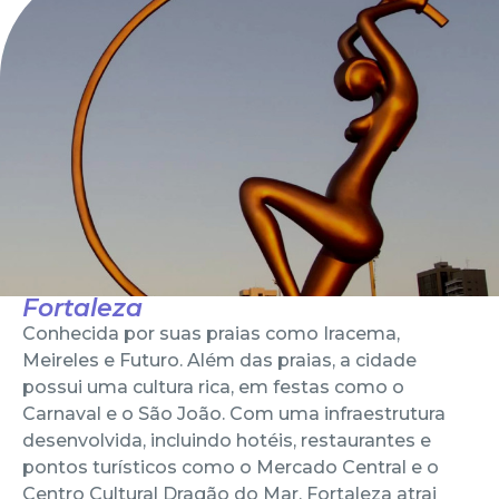
Fortaleza
Conhecida por suas praias como Iracema,
Meireles e Futuro. Além das praias, a cidade
possui uma cultura rica, em festas como o
Carnaval e o São João. Com uma infraestrutura
desenvolvida, incluindo hotéis, restaurantes e
pontos turísticos como o Mercado Central e o
Centro Cultural Dragão do Mar, Fortaleza atrai