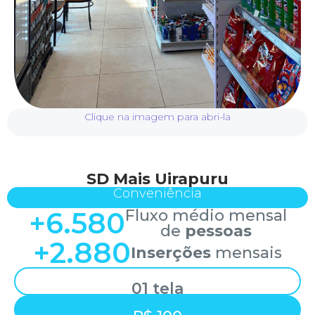
Clique na imagem para abri-la
SD Mais Uirapuru
Conveniência
+
6.580
Fluxo médio mensal
de
pessoas
+
2.880
Inserções
mensais
01 tela