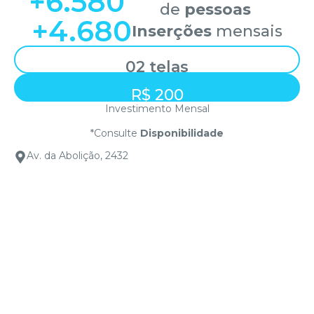
+
6.580
de
pessoas
+
4.680
Inserções
mensais
02 telas
R$ 200
Investimento Mensal
*Consulte
Disponibilidade
Av. da Abolição, 2432