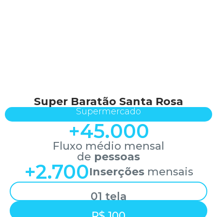
Super Baratão Santa Rosa
Supermercado
+
45.000
Fluxo médio mensal
de
pessoas
+
2.700
Inserções
mensais
01 tela
R$ 100