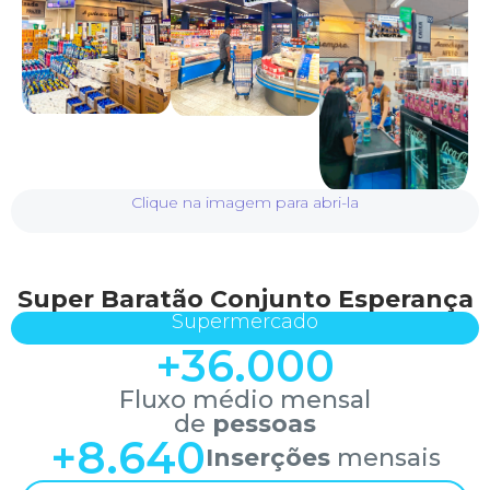
Clique na imagem para abri-la
Super Baratão Conjunto Esperança
Supermercado
+
36.000
Fluxo médio mensal
de
pessoas
+
8.640
Inserções
mensais