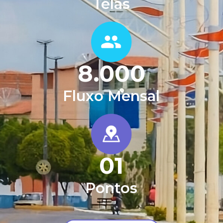
Telas
8.000
Fluxo Mensal
0
1
Pontos