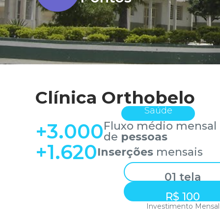
Clínica Orthobelo
Saúde
+
3.000
Fluxo médio mensal
de
pessoas
+
1.620
Inserções
mensais
01 tela
R$ 100
Investimento Mensal