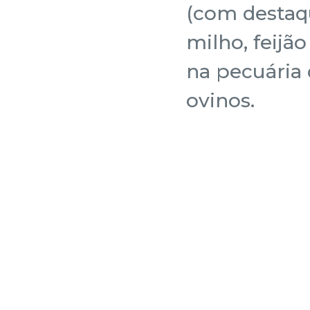
(com destaq
milho, feijã
na pecuária 
ovinos.