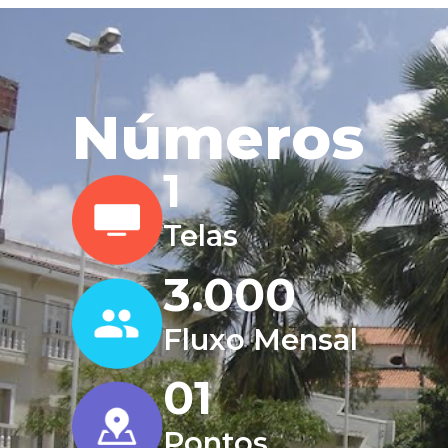
Números
1
Telas
3.000
Fluxo Mensal
0
1
Pontos