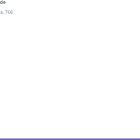
ade
a, 766