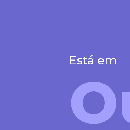
Está em
O