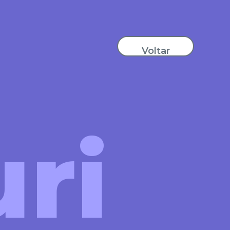
Voltar
ri