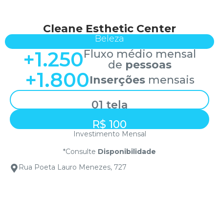
Cleane Esthetic Center
Beleza
+
1.250
Fluxo médio mensal
de
pessoas
+
1.800
Inserções
mensais
01 tela
R$ 100
Investimento Mensal
*Consulte
Disponibilidade
Rua Poeta Lauro Menezes, 727