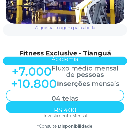
Clique na imagem para abri-la
Fitness Exclusive - Tianguá
Academia
+
7.000
Fluxo médio mensal
de
pessoas
+
10.800
Inserções
mensais
04 telas
R$ 400
Investimento Mensal
*Consulte
Disponibilidade