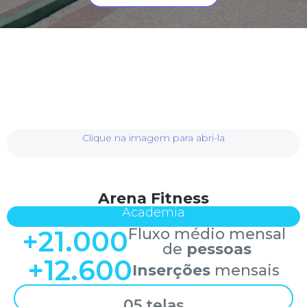
Clique na imagem para abri-la
Arena Fitness
Academia
+
21.000
Fluxo médio mensal
de
pessoas
+
12.600
Inserções
mensais
05 telas