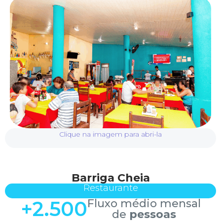
Clique na imagem para abri-la
Barriga Cheia
Restaurante
+
2.500
Fluxo médio mensal
de
pessoas