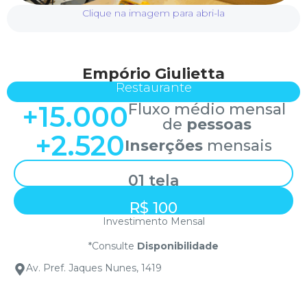
Clique na imagem para abri-la
Empório Giulietta
Restaurante
+
15.000
Fluxo médio mensal
de
pessoas
+
2.520
Inserções
mensais
01 tela
R$ 100
Investimento Mensal
*Consulte
Disponibilidade
Av. Pref. Jaques Nunes, 1419