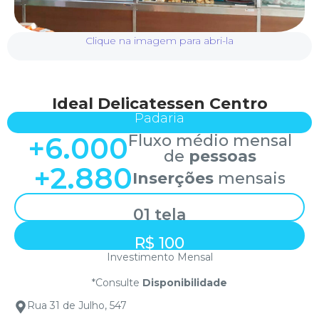
Clique na imagem para abri-la
Ideal Delicatessen Centro
Padaria
+
6.000
Fluxo médio mensal
de
pessoas
+
2.880
Inserções
mensais
01 tela
R$ 100
Investimento Mensal
*Consulte
Disponibilidade
Rua 31 de Julho, 547