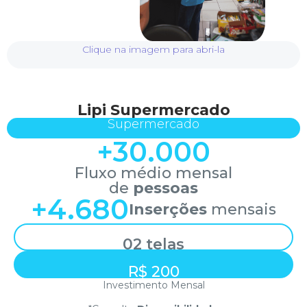
Clique na imagem para abri-la
Lipi Supermercado
Supermercado
+
30.000
Fluxo médio mensal
de
pessoas
+
4.680
Inserções
mensais
02 telas
R$ 200
Investimento Mensal