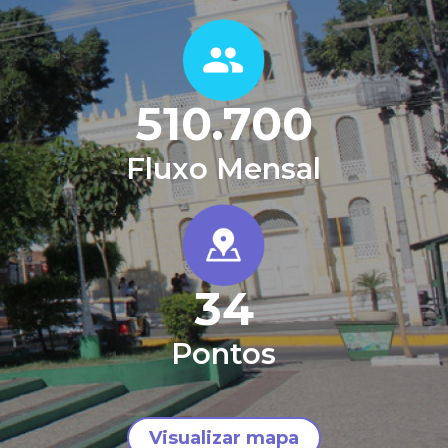
510.700
Fluxo Mensal
34
Pontos
Visualizar mapa