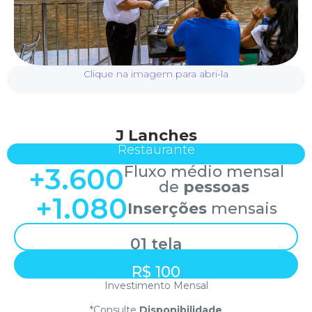
Clique na imagem para abri-la
J Lanches
Restaurante
+
3.600
Fluxo médio mensal
de
pessoas
+
1.080
Inserções
mensais
01 tela
R$ 100
Investimento Mensal
*Consulte
Disponibilidade