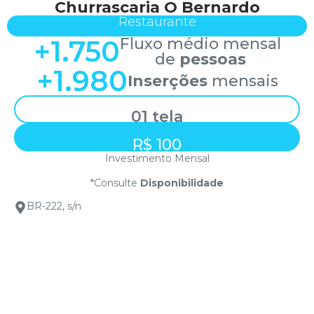
Churrascaria O Bernardo
Restaurante
+
1.750
Fluxo médio mensal
de
pessoas
+
1.980
Inserções
mensais
01 tela
R$ 100
Investimento Mensal
*Consulte
Disponibilidade
BR-222, s/n