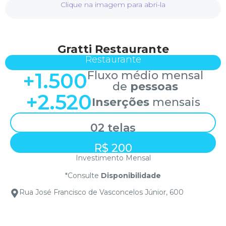
Clique na imagem para abri-la
Gratti Restaurante
Restaurante
+
1.500
Fluxo médio mensal
de
pessoas
+
2.520
Inserções
mensais
02 telas
R$ 200
Investimento Mensal
*Consulte
Disponibilidade
Rua José Francisco de Vasconcelos Júnior, 600