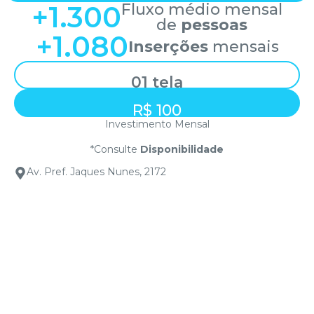
+
1.300
Fluxo médio mensal
de
pessoas
+
1.080
Inserções
mensais
01 tela
R$ 100
Investimento Mensal
*Consulte
Disponibilidade
Av. Pref. Jaques Nunes, 2172