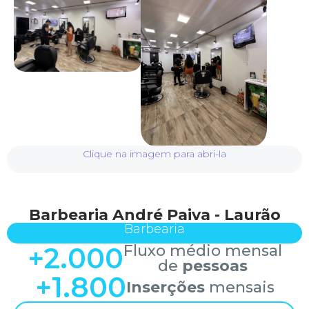
Clique na imagem para abri-la
Barbearia André Paiva - Laurão
Barbearia
+
2.000
Fluxo médio mensal
de
pessoas
+
1.800
Inserções
mensais