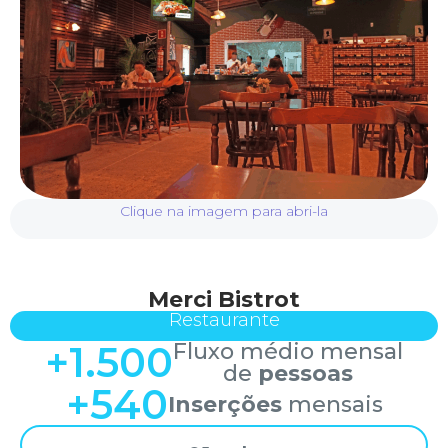
Clique na imagem para abri-la
Merci Bistrot
Restaurante
+
1.500
Fluxo médio mensal
de
pessoas
+
540
Inserções
mensais