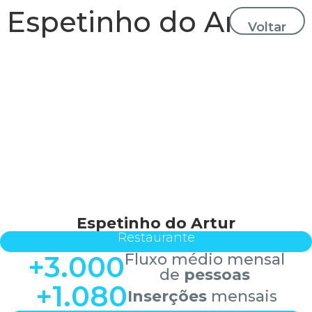
Espetinho do Artur
Voltar
Espetinho do Artur
Restaurante
+
3.000
Fluxo médio mensal
de
pessoas
+
1.080
Inserções
mensais