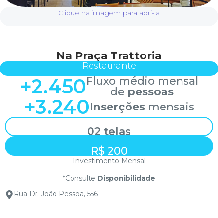
Clique na imagem para abri-la
Na Praça Trattoria
Restaurante
+
2.450
Fluxo médio mensal
de
pessoas
+
3.240
Inserções
mensais
02 telas
R$ 200
Investimento Mensal
*Consulte
Disponibilidade
Rua Dr. João Pessoa, 556